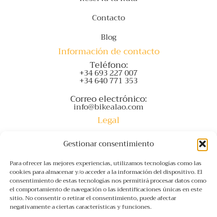
Contacto
Blog
Información de contacto
Teléfono:
+34 693 227 007
+34 640 771 353
Correo electrónico:
info@bikealao.com
Legal
Accesibilidad
Gestionar consentimiento
Aviso Legal
Para ofrecer las mejores experiencias, utilizamos tecnologías como las
cookies para almacenar y/o acceder a la información del dispositivo. El
Política de privacidad
consentimiento de estas tecnologías nos permitirá procesar datos como
el comportamiento de navegación o las identificaciones únicas en este
Política de cookies (UE)
sitio. No consentir o retirar el consentimiento, puede afectar
negativamente a ciertas características y funciones.
FAQs