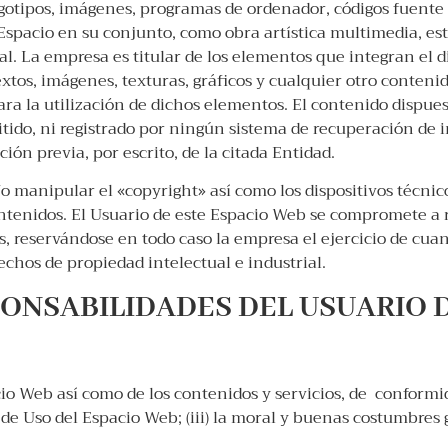
logotipos, imágenes, programas de ordenador, códigos fuente 
 Espacio en su conjunto, como obra artística multimedia, es
al. La empresa es titular de los elementos que integran el 
xtos, imágenes, texturas, gráficos y cualquier otro conteni
ra la utilización de dichos elementos. El contenido dispue
mitido, ni registrado por ningún sistema de recuperación d
ón previa, por escrito, de la citada Entidad.
o manipular el «copyright» así como los dispositivos técni
tenidos. El Usuario de este Espacio Web se compromete a r
, reservándose en todo caso la empresa el ejercicio de cuan
chos de propiedad intelectual e industrial.
PONSABILIDADES DEL USUARIO 
io Web así como de los contenidos y servicios, de conformida
de Uso del Espacio Web; (iii) la moral y buenas costumbres