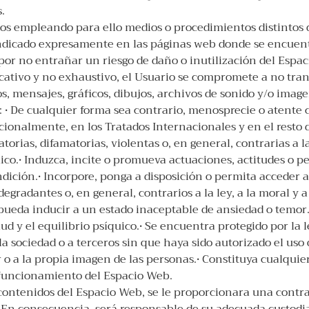
.
os empleando para ello medios o procedimientos distintos de
 indicado expresamente en las páginas web donde se encuentr
r no entrañar un riesgo de daño o inutilización del Espaci
cativo y no exhaustivo, el Usuario se compromete a no trans
, mensajes, gráficos, dibujos, archivos de sonido y/o imagen
: • De cualquier forma sea contrario, menosprecie o atente
ionalmente, en los Tratados Internacionales y en el resto de
orias, difamatorias, violentas o, en general, contrarias a l
co.• Induzca, incite o promueva actuaciones, actitudes o p
condición.• Incorpore, ponga a disposición o permita acceder
, degradantes o, en general, contrarios a la ley, a la moral
pueda inducir a un estado inaceptable de ansiedad o temor.•
alud y el equilibrio psíquico.• Se encuentra protegido por la
la sociedad o a terceros sin que haya sido autorizado el uso 
 o a la propia imagen de las personas.• Constituya cualquier
 funcionamiento del Espacio Web.
o contenidos del Espacio Web, se le proporcionara una contra