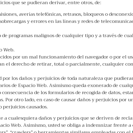
cios que se pudieran derivar, entre otros, de:
omisiones, averías telefónicas, retrasos, bloqueos o descone
 sobrecargas y errores en las líneas y redes de telecomunica
o de programas malignos de cualquier tipo y a través de cu
io Web.
cidos por un mal funcionamiento del navegador o por el uso
n el derecho de retirar, total o parcialmente, cualquier c
por los daños y perjuicios de toda naturaleza que pudieran 
Usuarios de Espacio Web. Asimismo queda exonerado de cualq
consecuencia de los formularios de recogida de datos, est
s. Por otro lado, en caso de causar daños y perjuicios por un 
o perjuicios causados.
 a cualesquiera daños y perjuicios que se deriven de recl
acio Web. Asimismo, usted se obliga a indemnizar frente a 
ders”, “crawlers” o herramientas similares empleadas con el 