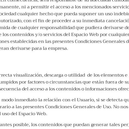
n consecuencia, será responsable de su adecuada custodi
manente, ni a permitir el acceso a los mencionados servici
a sociedad cualquier hecho que pueda suponer un uso indebid
 autorizado, con el fin de proceder a su inmediata cancelac
mida de cualquier responsabilidad que pudiera derivarse de
de los contenidos y/o servicios del Espacio Web por cualquie
ones establecidas en las presentes Condiciones Generales d
eran derivarse para la empresa.
orrecta visualización, descarga o utilidad de los elementos
umpidos por factores o circunstancias que están fuera de su
cuencia del acceso a los contenidos o informaciones ofrec
e modo inmediato la relación con el Usuario, si se detecta 
ntrario a las presentes Condiciones Generales de Uso. No no
l uso del Espacio Web.
ntes posible, los contenidos que puedan generar tales perj