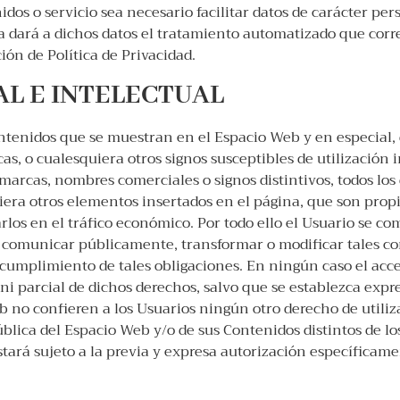
os o servicio sea necesario facilitar datos de carácter pers
sa dará a dichos datos el tratamiento automatizado que cor
ión de Política de Privacidad.
AL E INTELECTUAL
ntenidos que se muestran en el Espacio Web y en especial, d
, o cualesquiera otros signos susceptibles de utilización i
 marcas, nombres comerciales o signos distintivos, todos los
uiera otros elementos insertados en el página, que son propi
rlos en el tráfico económico. Por todo ello el Usuario se co
ma comunicar públicamente, transformar o modificar tales
ncumplimiento de tales obligaciones. En ningún caso el acc
 ni parcial de dichos derechos, salvo que se establezca exp
 no confieren a los Usuarios ningún otro derecho de utiliz
blica del Espacio Web y/o de sus Contenidos distintos de lo
tará sujeto a la previa y expresa autorización específicamen