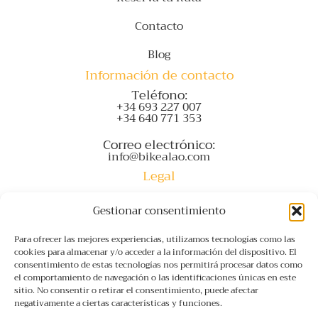
Contacto
Blog
Información de contacto
Teléfono:
+34 693 227 007
+34 640 771 353
Correo electrónico:
info@bikealao.com
Legal
Accesibilidad
Gestionar consentimiento
Aviso Legal
Para ofrecer las mejores experiencias, utilizamos tecnologías como las
cookies para almacenar y/o acceder a la información del dispositivo. El
Política de privacidad
consentimiento de estas tecnologías nos permitirá procesar datos como
el comportamiento de navegación o las identificaciones únicas en este
Política de cookies (UE)
sitio. No consentir o retirar el consentimiento, puede afectar
negativamente a ciertas características y funciones.
FAQs